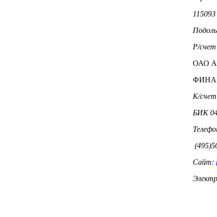
115093 
Подольс
Р/счет
ОАО 
ФИНА
К/счет
БИК 04
Телефон
(495)5
Сайт:
Электр