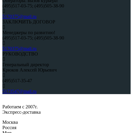
Операторы: вызов курьера!
(495)517-03-75; (495)505-38-90
5170375@mail.ru
ЗАКЛЮЧИТЬ ДОГОВОР
Менеджеры по развитию!
(495)517-03-75; (495)505-38-90
5170375@mail.ru
РУКОВОДСТВО
Генеральный директор
Крюков Алексей Юрьевич
(495)517-35-47
5173547@mail.ru
Работаем с 2007г.
Экспресс-доставка
Москва
Россия
Мир