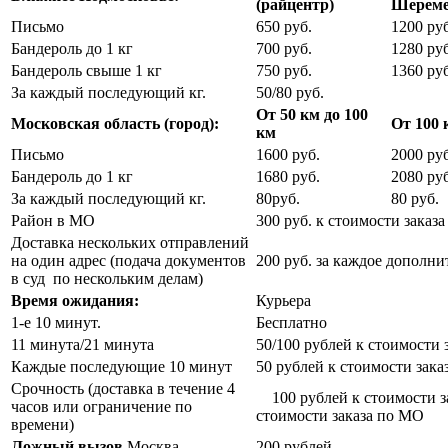
(райцентр)
Шереме
Письмо
650 руб.
1200 руб
Бандероль до 1 кг
700 руб.
1280 руб
Бандероль свыше 1 кг
750 руб.
1360 руб
За каждый последующий кг.
50/80 руб.
От 50 км до 100
Московская область (город):
От 100 
км
Письмо
1600 руб.
2000 руб
Бандероль до 1 кг
1680 руб.
2080 руб
За каждый последующий кг.
80руб.
80 руб.
Район в МО
300 руб. к стоимости заказа
Доставка нескольких отправлений
на один адрес (подача документов
200 руб. за каждое дополн
в суд по нескольким делам)
Время ожидания:
Курьера
1-е 10 минут.
Бесплатно
11 минута/21 минута
50/100 рублей к стоимости 
Каждые последующие 10 минут
50 рублей к стоимости зака
Срочность (доставка в течение 4
100 рублей к стоимости з
часов или ограничение по
стоимости заказа по МО
времени)
Ложный вызов
Москва
200 рублей